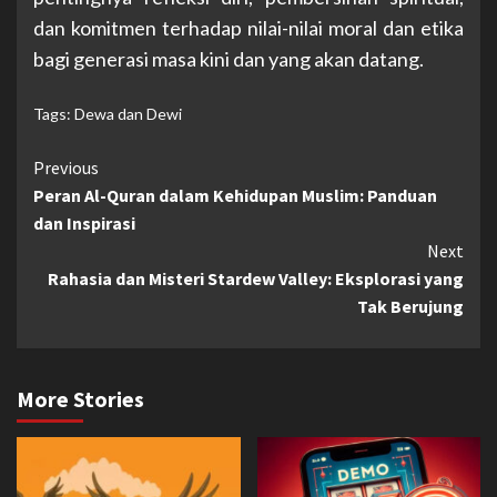
dan komitmen terhadap nilai-nilai moral dan etika
bagi generasi masa kini dan yang akan datang.
Tags:
Dewa dan Dewi
Continue
Previous
Peran Al-Quran dalam Kehidupan Muslim: Panduan
Reading
dan Inspirasi
Next
Rahasia dan Misteri Stardew Valley: Eksplorasi yang
Tak Berujung
More Stories