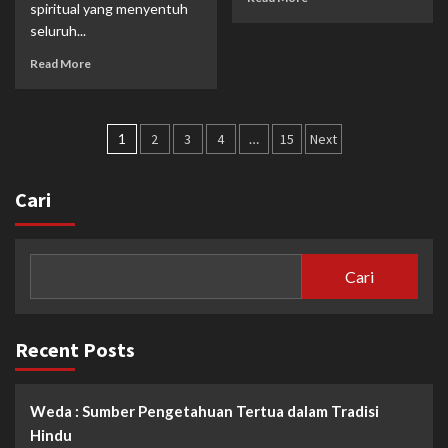
spiritual yang menyentuh
seluruh...
Read More
Paginasi
1
2
3
4
…
15
Next
pos
Cari
Cari
Recent Posts
Weda : Sumber Pengetahuan Tertua dalam Tradisi
Hindu