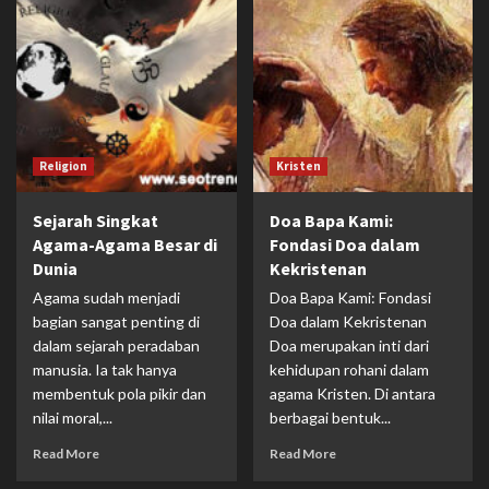
Religion
Kristen
Sejarah Singkat
Doa Bapa Kami:
Agama-Agama Besar di
Fondasi Doa dalam
Dunia
Kekristenan
Agama sudah menjadi
Doa Bapa Kami: Fondasi
bagian sangat penting di
Doa dalam Kekristenan
dalam sejarah peradaban
Doa merupakan inti dari
manusia. Ia tak hanya
kehidupan rohani dalam
membentuk pola pikir dan
agama Kristen. Di antara
nilai moral,...
berbagai bentuk...
Read More
Read More