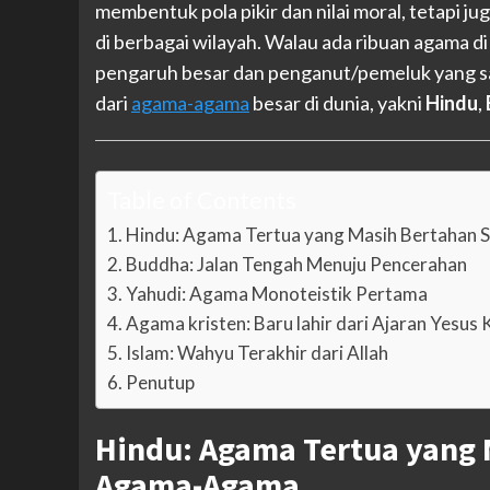
membentuk pola pikir dan nilai moral, tetapi ju
di berbagai wilayah. Walau ada ribuan agama d
pengaruh besar dan penganut/pemeluk yang san
dari
agama-agama
besar di dunia, yakni
Hindu
,
Table of Contents
Hindu: Agama Tertua yang Masih Bertahan 
Buddha: Jalan Tengah Menuju Pencerahan
Yahudi: Agama Monoteistik Pertama
Agama kristen: Baru lahir dari Ajaran Yesus
Islam: Wahyu Terakhir dari Allah
Penutup
Hindu: Agama Tertua yang 
Agama-Agama