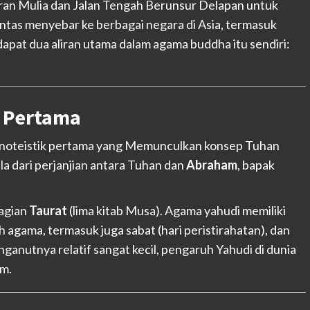
an Mulia dan Jalan Tengah Berunsur Delapan untuk
tas menyebar ke berbagai negara di Asia, termasuk
dapat dua aliran utama dalam agama buddha itu sendiri:
k Pertama
onoteistik pertama yang Memunculkan konsep Tuhan
a dari perjanjian antara Tuhan dan
Abraham
, bapak
bagian
Taurat
(lima kitab Musa). Agama yahudi memiliki
 agama, termasuk juga sabat (hari peristirahatan), dan
anutnya relatif sangat kecil, pengaruh Yahudi di dunia
am.