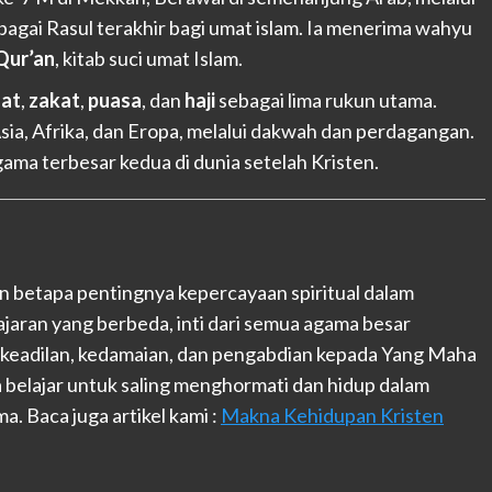
gai Rasul terakhir bagi umat islam. Ia menerima wahyu
Qur’an
, kitab suci umat Islam.
lat
,
zakat
,
puasa
, dan
haji
sebagai lima rukun utama.
sia, Afrika, dan Eropa, melalui dakwah dan perdagangan.
gama terbesar kedua di dunia setelah Kristen.
 betapa pentingnya kepercayaan spiritual dalam
jaran yang berbeda, inti dari semua agama besar
ta, keadilan, kedamaian, dan pengabdian kepada Yang Maha
 belajar untuk saling menghormati dan hidup dalam
. Baca juga artikel kami :
Makna Kehidupan Kristen