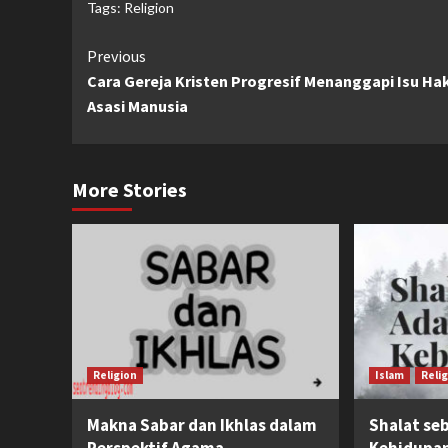
Tags:
Religion
Continue
Previous
Cara Gereja Kristen Progresif Menanggapi Isu Ha
Reading
Asasi Manusia
More Stories
Religion
Islam
Reli
Makna Sabar dan Ikhlas dalam
Shalat se
Perspektif Agama
Kehidupa