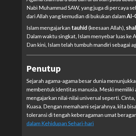
Nabi Muhammad SAW, yang juga di percaya seba
dari Allah yang kemudian di bukukan dalam
Al-
Islam mengajarkan
tauhid
(keesaan Allah),
sha
Dalam waktu singkat, Islam menyebar luas ke A
Dan kini, Islam telah tumbuh mandiri sebagai a
Penutup
Sejarah agama-agama besar dunia menunjukkan
membentuk identitas manusia. Meski memiliki a
mengajarkan nilai-nilai universal seperti. Cin
Kuasa. Dengan memahami sejarahnya, kita bisa
toleransi di tengah keberagaman umat beragama
dalam Kehidupan Sehari-hari