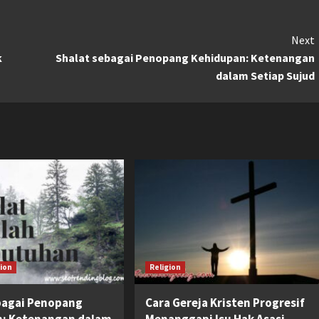
Next
k
Shalat sebagai Penopang Kehidupan: Ketenangan
dalam Setiap Sujud
gion
Religion
bagai Penopang
Cara Gereja Kristen Progresif
n: Ketenangan dalam
Menanggapi Isu Hak Asasi