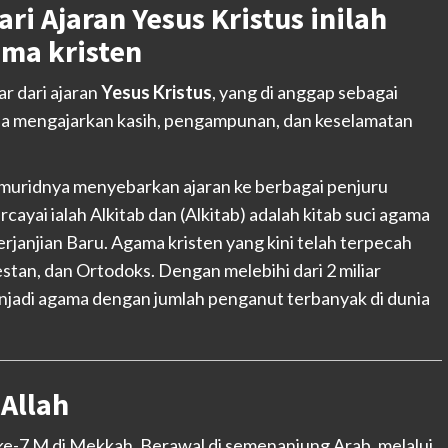
ari Ajaran Yesus Kristus inilah
ma kristen
r dari ajaran
Yesus Kristus
, yang di anggap sebagai
 Ia mengajarkan kasih, pengampunan, dan keselamatan
 muridnya menyebarkan ajaran ke berbagai penjuru
ayai ialah Alkitab dan (Alkitab) adalah kitab suci agama
erjanjian Baru. Agama kristen yang kini telah terpecah
testan, dan Ortodoks. Dengan melebihi dari 2 miliar
njadi agama dengan jumlah penganut terbanyak di dunia
 Allah
 ke-7 M di Mekkah, Berawal di semenanjung Arab, melalui