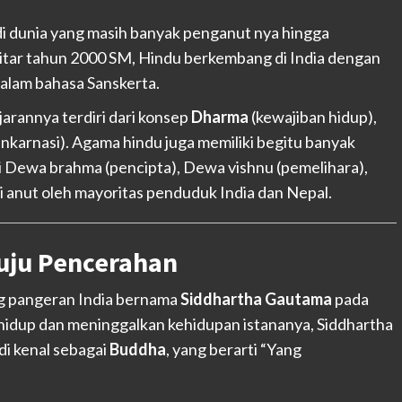
di dunia yang masih banyak penganut nya hingga
kitar tahun 2000 SM, Hindu berkembang di India dengan
s dalam bahasa Sanskerta.
Ajarannya terdiri dari konsep
Dharma
(kewajiban hidup),
inkarnasi). Agama hindu juga memiliki begitu banyak
 Dewa brahma (pencipta), Dewa vishnu (pemelihara),
di anut oleh mayoritas penduduk India dan Nepal.
uju Pencerahan
ang pangeran India bernama
Siddhartha Gautama
pada
hidup dan meninggalkan kehidupan istananya, Siddhartha
i kenal sebagai
Buddha
, yang berarti “Yang