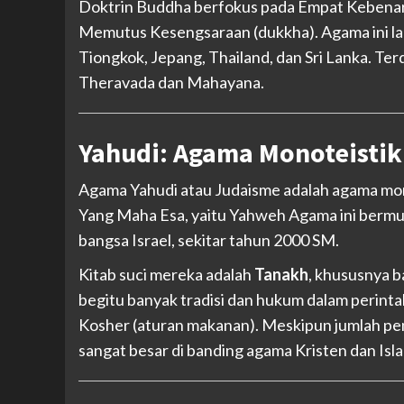
Doktrin Buddha berfokus pada Empat Kebenar
Memutus Kesengsaraan (dukkha). Agama ini lan
Tiongkok, Jepang, Thailand, dan Sri Lanka. Ter
Theravada dan Mahayana.
Yahudi: Agama Monoteisti
Agama Yahudi atau Judaisme adalah agama m
Yang Maha Esa, yaitu Yahweh Agama ini bermul
bangsa Israel, sekitar tahun 2000 SM.
Kitab suci mereka adalah
Tanakh
, khususnya 
begitu banyak tradisi dan hukum dalam perintah
Kosher (aturan makanan). Meskipun jumlah peng
sangat besar di banding agama Kristen dan Isl