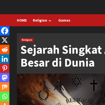
Skip
to
content
HOME
Religion
Games
Religion
Sejarah Singka
Besar di Dunia