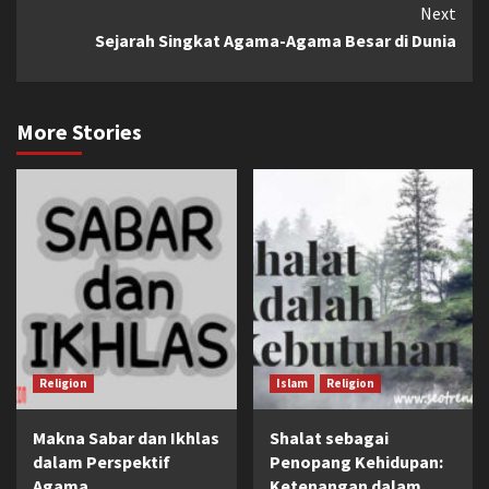
Next
Sejarah Singkat Agama-Agama Besar di Dunia
More Stories
Religion
Islam
Religion
Makna Sabar dan Ikhlas
Shalat sebagai
dalam Perspektif
Penopang Kehidupan:
Agama
Ketenangan dalam