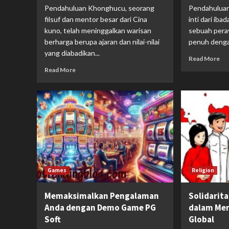
Pendahuluan Khonghucu, seorang
Pendahuluan
filsuf dan mentor besar dari Cina
inti dari iba
kuno, telah meninggalkan warisan
sebuah pera
berharga berupa ajaran dan nilai-nilai
penuh dengan 
yang diabadikan...
Read More
Read More
Games
Religion
Memaksimalkan Pengalaman
Solidarit
Anda dengan Demo Game PG
dalam Men
Soft
Global