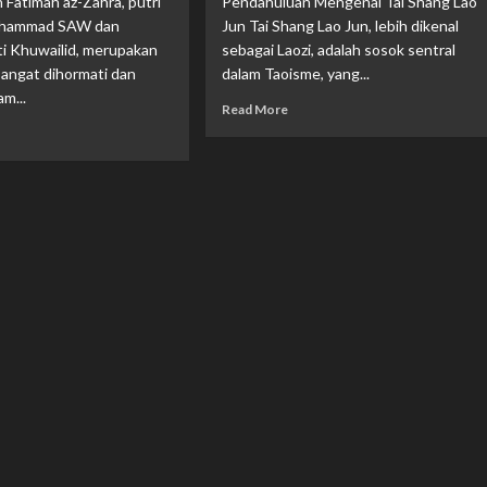
Fatimah az-Zahra, putri
Pendahuluan Mengenal Tai Shang Lao
Muhammad SAW dan
Jun Tai Shang Lao Jun, lebih dikenal
ti Khuwailid, merupakan
sebagai Laozi, adalah sosok sentral
sangat dihormati dan
dalam Taoisme, yang...
am...
Read More