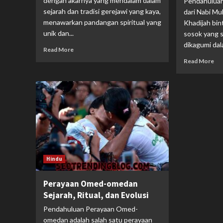
dengan akarnya yang mendalam dalam
Pendahuluan 
sejarah dan tradisi gerejawi yang kaya,
dari Nabi 
menawarkan pandangan spiritual yang
Khadijah bin
unik dan...
sosok yang 
dikagumi dal
Read More
Read More
Hindu
Perayaan Omed-omedan
Sejarah, Ritual, dan Evolusi
Pendahuluan Perayaan Omed-
omedan adalah salah satu perayaan