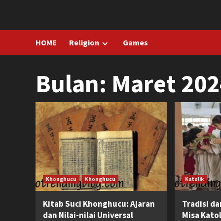
Skip
to
content
HOME
Religion
Games
Bulan:
Maret 202
Khonghucu
Khonghucu
Katolik
Kitab Suci Khonghucu: Ajaran
Tradisi d
dan Nilai-nilai Universal
Misa Katol