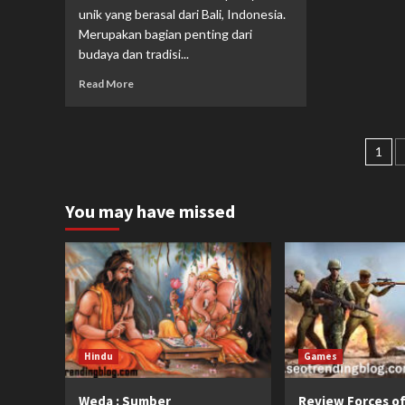
unik yang berasal dari Bali, Indonesia.
Merupakan bagian penting dari
budaya dan tradisi...
Read More
Pag
1
po
You may have missed
Hindu
Games
Weda : Sumber
Review Forces o