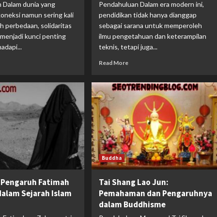
 Dalam dunia yang
Pendahuluan Dalam era modern ini,
oneksi namun sering kali
pendidikan tidak hanya dianggap
h perbedaan, solidaritas
sebagai sarana untuk memperoleh
menjadi kunci penting
ilmu pengetahuan dan keterampilan
dapi...
teknis, tetapi juga...
Read More
Buddha
 Pengaruh Fatimah
Tai Shang Lao Jun:
dalam Sejarah Islam
Pemahaman dan Pengaruhnya
dalam Buddhisme