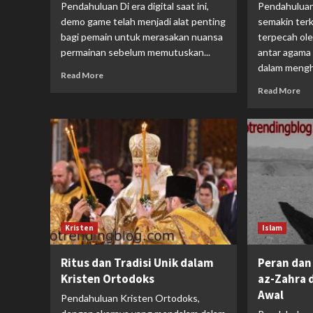
Pendahuluan Di era digital saat ini,
Pendahuluan
demo game telah menjadi alat penting
semakin terk
bagi pemain untuk merasakan nuansa
terpecah ole
permainan sebelum memutuskan...
antar agama 
dalam mengha
Read More
Read More
Kristen
Islam
Ritus dan Tradisi Unik dalam
Peran dan
Kristen Ortodoks
az-Zahra 
Awal
Pendahuluan Kristen Ortodoks,