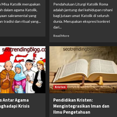
 Misa Katolik merupakan
Pendahuluan Liturgi Katolik Roma
dah dalam agama Katolik,
adalah jantung dari kehidupan rohani
yaan sakramental yang
bagi jutaan umat Katolik di seluruh
tradisi dan ritual yang...
dunia. Merupakan ekspresi konkret
dari...
Read More
Kristen
as Antar Agama
Pendidikan Kristen:
ghadapi Krisis
Mengintegrasikan Iman dan
Ilmu Pengetahuan