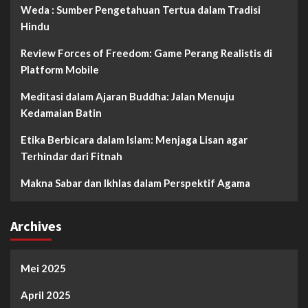
Weda : Sumber Pengetahuan Tertua dalam Tradisi
Hindu
Review Forces of Freedom: Game Perang Realistis di
Platform Mobile
Meditasi dalam Ajaran Buddha: Jalan Menuju
Kedamaian Batin
Etika Berbicara dalam Islam: Menjaga Lisan agar
Terhindar dari Fitnah
Makna Sabar dan Ikhlas dalam Perspektif Agama
Archives
Mei 2025
April 2025