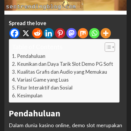
Spread the love
Table of Contents
Pendahuluan
Keunikan dan Daya Tarik Slot Demo PG Soft
Kualitas Grafis dan Audio yang Memukau
Variasi Game yang Luas
Fitur Interaktif dan Sosial
Kesimpulan
Pendahuluan
Dalam dunia kasino online, demo slot merupakan