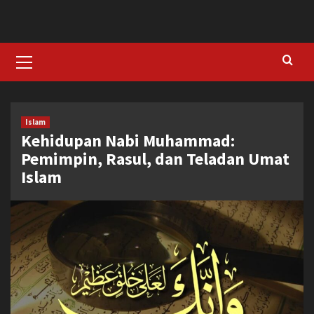
Skip
to
content
Primary
Menu
Islam
Kehidupan Nabi Muhammad:
Pemimpin, Rasul, dan Teladan Umat
Islam