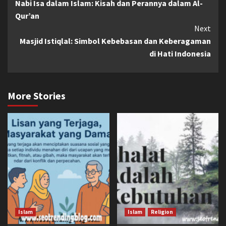
Nabi Isa dalam Islam: Kisah dan Perannya dalam Al-
Reading
Qur’an
Next
Masjid Istiqlal: Simbol Kebebasan dan Keberagaman
di Hati Indonesia
More Stories
Islam
Islam
Religion