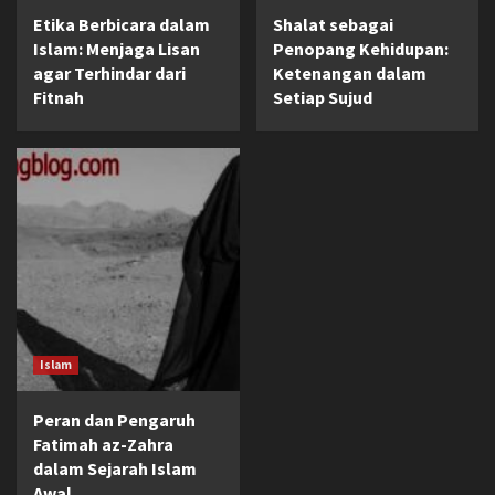
Etika Berbicara dalam
Shalat sebagai
Islam: Menjaga Lisan
Penopang Kehidupan:
agar Terhindar dari
Ketenangan dalam
Fitnah
Setiap Sujud
Islam
Peran dan Pengaruh
Fatimah az-Zahra
dalam Sejarah Islam
Awal