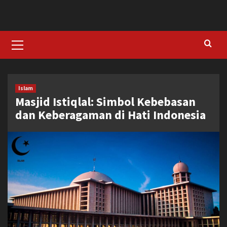
Skip
to
content
Primary
Menu
Islam
Masjid Istiqlal: Simbol Kebebasan
dan Keberagaman di Hati Indonesia