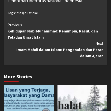
simbol dari identitas nasional Indonesia.
Tags:
Masjid Istiqlal
Continue
Previous
Kehidupan Nabi Muhammad: Pemimpin, Rasul, dan
Reading
Teladan Umat Islam
Next
Imam Mahdi dalam Islam: Pengenalan dan Peran
dalam Ajaran
More Stories