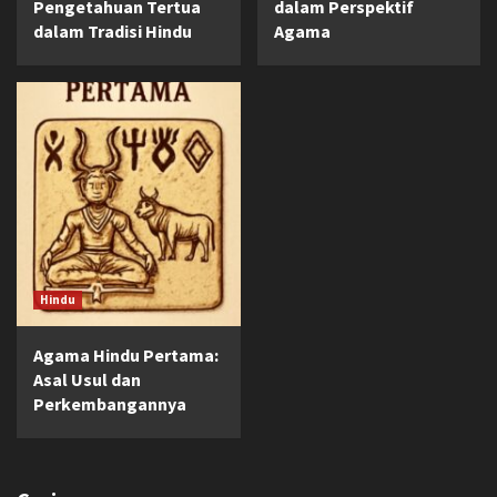
Pengetahuan Tertua
dalam Perspektif
dalam Tradisi Hindu
Agama
Hindu
Agama Hindu Pertama:
Asal Usul dan
Perkembangannya