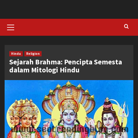
Skip
to
content
Primary
Menu
Hindu
Religion
Sejarah Brahma: Pencipta Semesta
dalam Mitologi Hindu