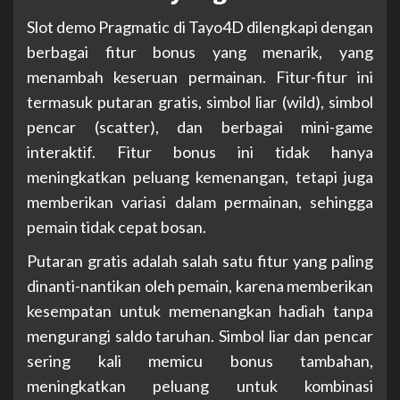
Slot demo Pragmatic di Tayo4D dilengkapi dengan
berbagai fitur bonus yang menarik, yang
menambah keseruan permainan. Fitur-fitur ini
termasuk putaran gratis, simbol liar (wild), simbol
pencar (scatter), dan berbagai mini-game
interaktif. Fitur bonus ini tidak hanya
meningkatkan peluang kemenangan, tetapi juga
memberikan variasi dalam permainan, sehingga
pemain tidak cepat bosan.
Putaran gratis adalah salah satu fitur yang paling
dinanti-nantikan oleh pemain, karena memberikan
kesempatan untuk memenangkan hadiah tanpa
mengurangi saldo taruhan. Simbol liar dan pencar
sering kali memicu bonus tambahan,
meningkatkan peluang untuk kombinasi