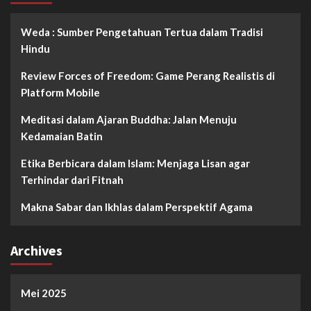
Weda : Sumber Pengetahuan Tertua dalam Tradisi
Hindu
Review Forces of Freedom: Game Perang Realistis di
Platform Mobile
Meditasi dalam Ajaran Buddha: Jalan Menuju
Kedamaian Batin
Etika Berbicara dalam Islam: Menjaga Lisan agar
Terhindar dari Fitnah
Makna Sabar dan Ikhlas dalam Perspektif Agama
Archives
Mei 2025