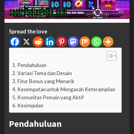
Spread the love
Table of Contents
Pendahuluan
Variasi Tema dan Desain
Fitur Bonus yang Menarik
Kesempatan untuk Mengasah Keterampilan
Komunitas Pemain yang Aktif
Kesimpulan
Pendahuluan