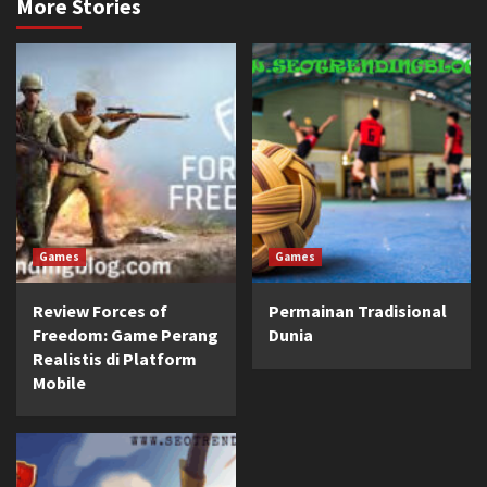
More Stories
Games
Games
Review Forces of
Permainan Tradisional
Freedom: Game Perang
Dunia
Realistis di Platform
Mobile