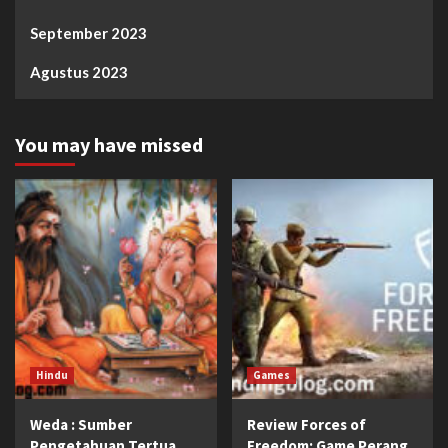
September 2023
Agustus 2023
You may have missed
Hindu
Games
Weda : Sumber
Review Forces of
Pengetahuan Tertua
Freedom: Game Perang