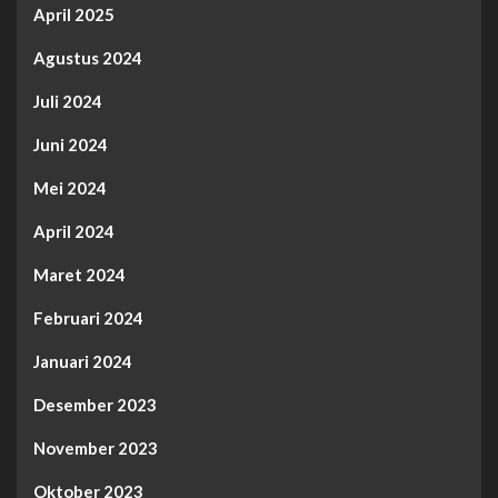
April 2025
Agustus 2024
Juli 2024
Juni 2024
Mei 2024
April 2024
Maret 2024
Februari 2024
Januari 2024
Desember 2023
November 2023
Oktober 2023