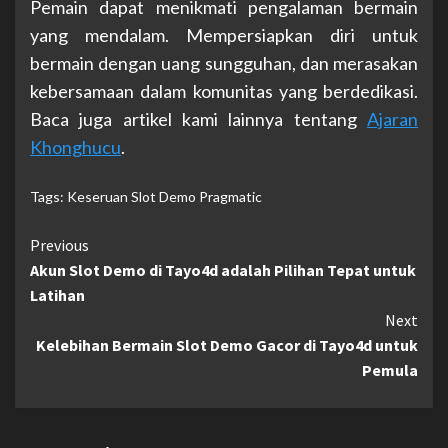
Pemain dapat menikmati pengalaman bermain
yang mendalam. Mempersiapkan diri untuk
bermain dengan uang sungguhan, dan merasakan
kebersamaan dalam komunitas yang berdedikasi.
Baca juga artikel kami lainnya tentang
Ajaran
Khonghucu
.
Tags:
Keseruan Slot Demo Pragmatic
Continue
Previous
Akun Slot Demo di Tayo4d adalah Pilihan Tepat untuk
Reading
Latihan
Next
Kelebihan Bermain Slot Demo Gacor di Tayo4d untuk
Pemula