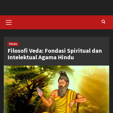
Skip
to
content
Primary
Menu
Hindu
Filosofi Veda: Fondasi Spiritual dan
Intelektual Agama Hindu