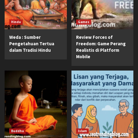
Hindu
Games
Weda : Sumber
Review Forces of
Pengetahuan Tertua
Freedom: Game Perang
dalam Tradisi Hindu
Realistis di Platform
Mobile
Buddha
Islam