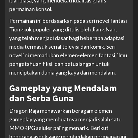
luar biasa, yang mendekati kualitas grafis
permainan konsol.
Permainan ini berdasarkan pada seri novel fantasi
Tiongkok populer yang ditulis oleh Jiang Nan,
yang telah menjadi dasar bagi beberapa adaptasi
media termasuk serial televisi dan komik. Seri
novel ini memadukan elemen-elemen fantasi, ilmu
pengetahuan fiksi, dan petualangan untuk
menciptakan dunia yang kaya dan mendalam.
Gameplay yang Mendalam
dan Serba Guna
Dragon Raja menawarkan beragam elemen
gameplay yang membuatnya menjadi salah satu
MMORPG seluler paling menarik. Berikut
beberapa aspek yang membedakan permainan ini: