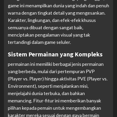
game ini menampilkan dunia yang indah dan penuh
warna dengan tingkat detail yang mengesankan.
Karakter, lingkungan, dan efek-efek khusus
semuanya dibuat dengan sangat baik,
menciptakan pengalaman visual yang tak
tertandingi dalam game seluler.
Sistem Permainan yang Kompleks
permainan ini memiliki berbagai jenis permainan
yang berbeda, mulai dari pertempuran PVP
(Player vs. Player) hingga aktivitas PVE (Player vs.
Environment), seperti menjalankan misi,
menjelajahi dunia terbuka, dan bahkan
memancing. Fitur-fitur ini memberikan banyak
pilihan kepada pemain untuk mengembangkan
karakter mereka sesuai dengan gaya bermain