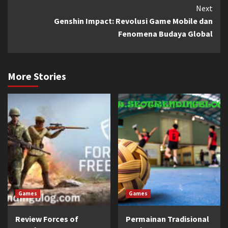
Reading
Next
Genshin Impact: Revolusi Game Mobile dan
Fenomena Budaya Global
More Stories
Games
Games
Review Forces of
Permainan Tradisional