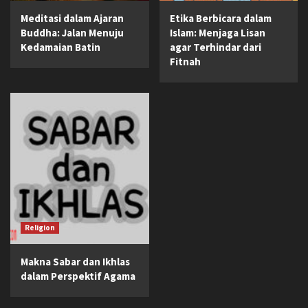
Meditasi dalam Ajaran
Etika Berbicara dalam
Buddha: Jalan Menuju
Islam: Menjaga Lisan
Kedamaian Batin
agar Terhindar dari
Fitnah
Religion
Makna Sabar dan Ikhlas
dalam Perspektif Agama