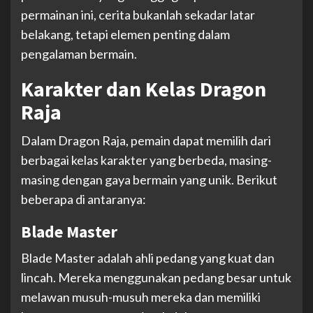
permainan ini, cerita bukanlah sekadar latar
belakang, tetapi elemen penting dalam
pengalaman bermain.
Karakter dan Kelas
Dragon
Raja
Dalam Dragon Raja, pemain dapat memilih dari
berbagai kelas karakter yang berbeda, masing-
masing dengan gaya bermain yang unik. Berikut
beberapa di antaranya:
Blade Master
Blade Master adalah ahli pedang yang kuat dan
lincah. Mereka menggunakan pedang besar untuk
melawan musuh-musuh mereka dan memiliki