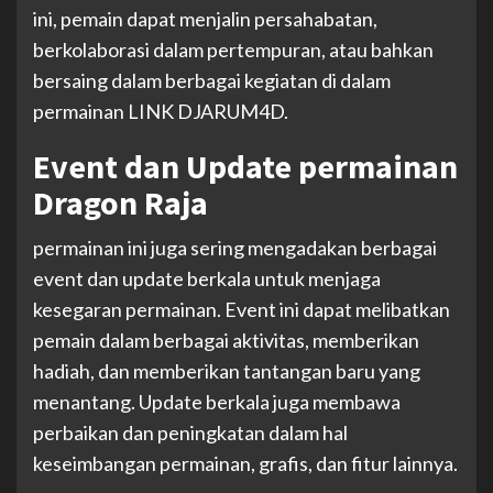
ini, pemain dapat menjalin persahabatan,
berkolaborasi dalam pertempuran, atau bahkan
bersaing dalam berbagai kegiatan di dalam
permainan
LINK DJARUM4D
.
Event dan Update permainan
Dragon Raja
permainan ini juga sering mengadakan berbagai
event dan update berkala untuk menjaga
kesegaran permainan. Event ini dapat melibatkan
pemain dalam berbagai aktivitas, memberikan
hadiah, dan memberikan tantangan baru yang
menantang. Update berkala juga membawa
perbaikan dan peningkatan dalam hal
keseimbangan permainan, grafis, dan fitur lainnya.