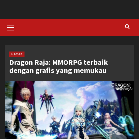
Skip
to
content
Primary
Menu
Games
Dragon Raja: MMORPG terbaik
dengan grafis yang memukau