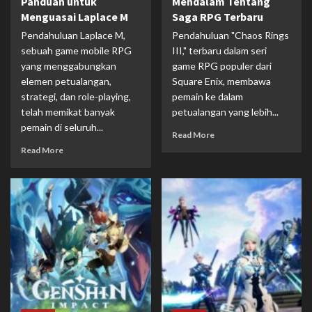
Panduan untuk
Mendalam Tentang
Menguasai Laplace M
Saga RPG Terbaru
Pendahuluan Laplace M,
Pendahuluan "Chaos Rings
sebuah game mobile RPG
III," terbaru dalam seri
yang menggabungkan
game RPG populer dari
elemen petualangan,
Square Enix, membawa
strategi, dan role-playing,
pemain ke dalam
telah memikat banyak
petualangan yang lebih...
pemain di seluruh...
Read More
Read More