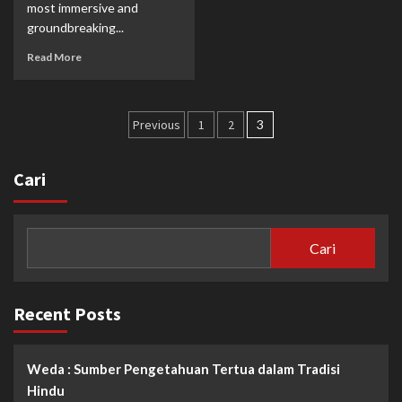
most immersive and
groundbreaking...
Read More
Paginasi
Previous
1
2
3
pos
Cari
Cari
Recent Posts
Weda : Sumber Pengetahuan Tertua dalam Tradisi
Hindu