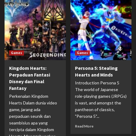
Games
Games
Kingdom Hearts:
Persona 5: Stealing
Perpaduan Fantasi
Hearts and Minds
Disney dan Final
Introduction Persona 5
Fantasy
The world of Japanese
Perkenalan Kingdom
role-playing games (JRPGs)
Hearts Dalam dunia video
is vast, and amongst the
game, jarang ada
pantheon of classics,
perpaduan seunik dan
"Persona 5"...
seambisius apa yang
Read More
tercipta dalam Kingdom