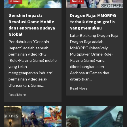
Games
Games
Genshin Impact:
Dragon Raja: MMORPG
Revolusi Game Mobile
terbaik dengan grafis
dan Fenomena Budaya
yang memukau
Global
Latar Belakang Dragon Raja
Pendahuluan "Genshin
Dragon Raja adalah
Impact" adalah sebuah
MMORPG (Massively
permainan video RPG
Multiplayer Online Role-
(Role-Playing Game) mobile
Playing Game) yang
yang telah
dikembangkan oleh
menggemparkan industri
Archosaur Games dan
permainan video sejak
diterbitkan...
diluncurkan. Game...
Read More
Read More