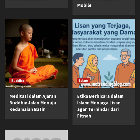
Mobile
Buddha
Islam
Meditasi dalam Ajaran
Etika Berbicara dalam
Buddha: Jalan Menuju
Islam: Menjaga Lisan
Kedamaian Batin
agar Terhindar dari
Fitnah