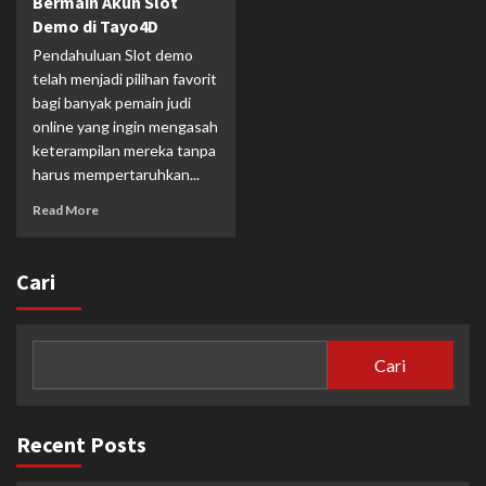
Bermain Akun Slot
Demo di Tayo4D
Pendahuluan Slot demo
telah menjadi pilihan favorit
bagi banyak pemain judi
online yang ingin mengasah
keterampilan mereka tanpa
harus mempertaruhkan...
Read More
Cari
Cari
Recent Posts