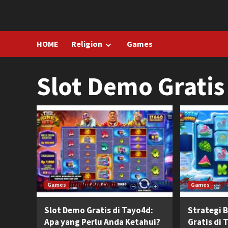
Skip
to
content
HOME
Religion
Games
Slot Demo Gratis
Games
Games
Slot Demo Gratis di Tayo4d:
Strategi 
Apa yang Perlu Anda Ketahui?
Gratis di