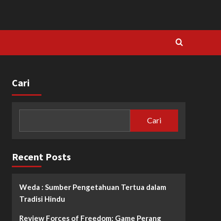
Cari
Cari
Recent Posts
Weda : Sumber Pengetahuan Tertua dalam
Tradisi Hindu
Review Forces of Freedom: Game Perang