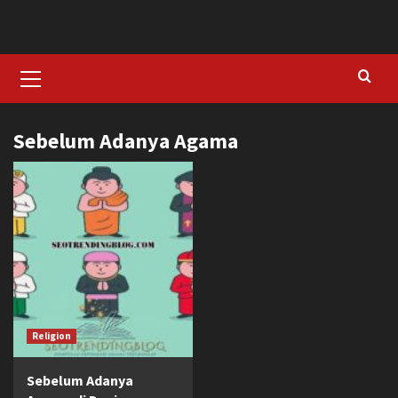
Skip
to
content
Primary
Menu
Sebelum Adanya Agama
Religion
Sebelum Adanya