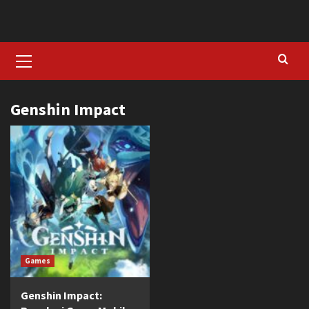
Skip
to
content
Primary
Menu
Genshin Impact
Games
Genshin Impact: