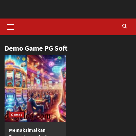
Skip
to
content
Primary
Menu
Demo Game PG Soft
Games
Memaksimalkan