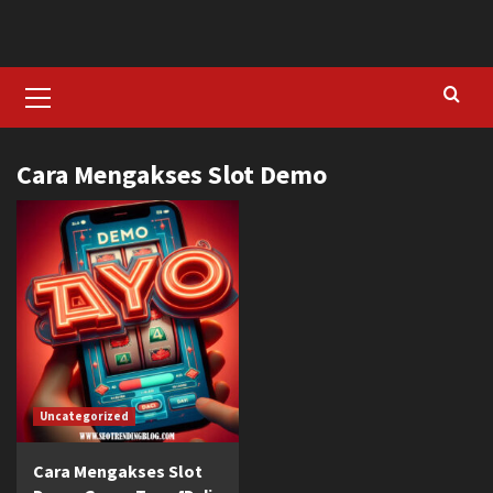
Skip
to
content
Primary
Menu
Cara Mengakses Slot Demo
Uncategorized
Cara Mengakses Slot