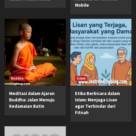
Mobile
Buddha
Islam
Meditasi dalam Ajaran
Etika Berbicara dalam
Buddha: Jalan Menuju
Islam: Menjaga Lisan
Kedamaian Batin
agar Terhindar dari
Fitnah