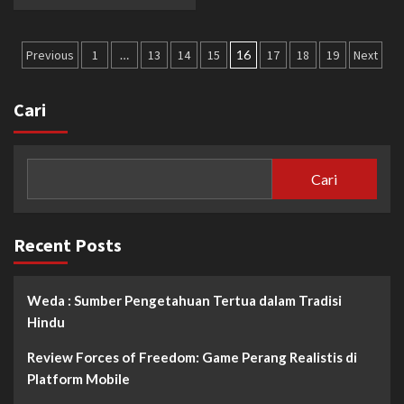
Paginasi
Previous
1
…
13
14
15
16
17
18
19
Next
pos
Cari
Cari
Recent Posts
Weda : Sumber Pengetahuan Tertua dalam Tradisi
Hindu
Review Forces of Freedom: Game Perang Realistis di
Platform Mobile