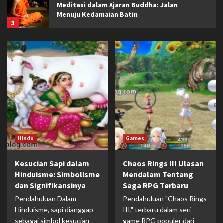
Meditasi dalam Ajaran Buddha: Jalan
Menuju Kedamaian Batin
3
Islam
Etika Berbicara dalam Islam: Menjaga Lisan
agar Terhindar dari Fitnah
4
Religion
Makna Sabar dan Ikhlas dalam Perspektif
Agama
5
Hindu
Games
Hindu
Kesucian Sapi dalam
Chaos Rings III Ulasan
Weda : Sumber Pengetahuan Tertua dalam
Hinduisme: Simbolisme
Mendalam Tentang
Tradisi Hindu
dan Signifikansinya
Saga RPG Terbaru
1
Pendahuluan Dalam
Pendahuluan "Chaos Rings
Hinduisme, sapi dianggap
III," terbaru dalam seri
Games
sebagai simbol kesucian
game RPG populer dari