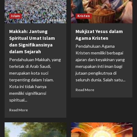
Islam
Kristen
Makkah: Jantung
Mukjizat Yesus dalam
Spiritual Umat Islam
Agama Kristen
dan Signifikansinya
Pendahuluan Agama
dalam Sejarah
Kristen memiliki berbagai
Pendahuluan Makkah, yang
ajaran dan keyakinan yang
terletak di Arab Saudi,
merupakan inti iman bagi
merupakan kota suci
jutaan pengikutnya di
terpenting dalam Islam.
seluruh dunia. Salah satu...
Kota ini tidak hanya
Read More
memiliki signifikansi
spiritual...
Read More