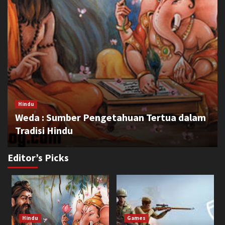
Hindu
Weda : Sumber Pengetahuan Tertua dalam
Tradisi Hindu
Editor’s Picks
Buddha
Meditasi dalam Ajaran Buddha: Jalan
Menuju Kedamaian Batin
3
Hindu
Games
Islam