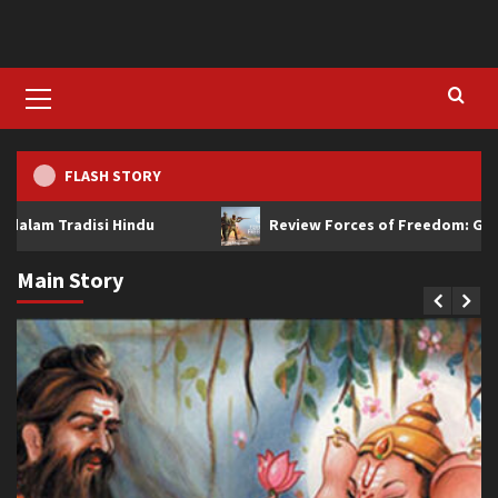
Skip
to
content
Primary
Menu
FLASH STORY
radisi Hindu
Review Forces of Freedom: Game Perang 
Main Story