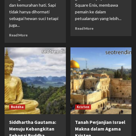
Review Forces of Freedom: Game Perang
dan kemurahan hati. Sapi
Square Enix, membawa
Realistis di Platform Mobile
2
tidak hanya dihormati
pemain ke dalam
sebagai hewan suci tetapi
petualangan yang lebih...
juga...
Buddha
Read More
Meditasi dalam Ajaran Buddha: Jalan
Read More
Menuju Kedamaian Batin
3
Islam
Etika Berbicara dalam Islam: Menjaga Lisan
agar Terhindar dari Fitnah
4
Religion
Makna Sabar dan Ikhlas dalam Perspektif
Agama
Buddha
Kristen
5
Siddhartha Gautama:
Tanah Perjanjian Israel
Menuju Kebangkitan
Makna dalam Agama
Sebagai Buddha
Kristen