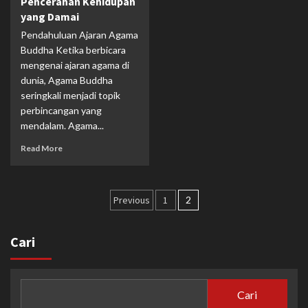
Pencerahan Kehidupan
yang Damai
Pendahuluan Ajaran Agama
Buddha Ketika berbicara
mengenai ajaran agama di
dunia, Agama Buddha
seringkali menjadi topik
perbincangan yang
mendalam. Agama...
Read More
Paginasi
Previous
1
2
pos
Cari
Cari